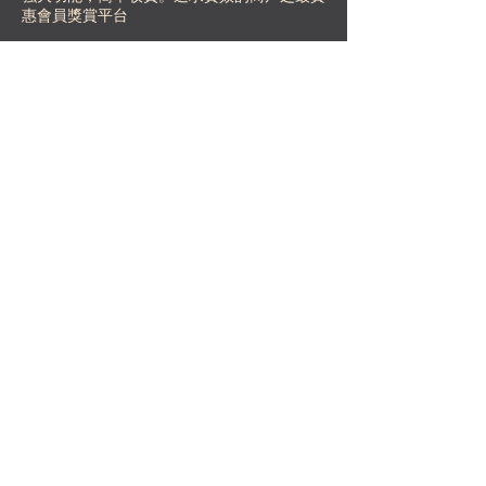
惠會員獎賞平台
meed 首 50 位顧客期間免
費，
另加 1 個名額讓你先測試完整體驗
免費開始
無需信用卡｜無試用期限
ABOUT